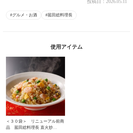
投稿日：
2026.05.11
グルメ・お酒
菰田総料理長
使用アイテム
＜３０袋＞ リニューアル前商
品 菰田総料理長 直火炒…