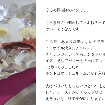
ぐるめ探検隊のハクです。
さっき鮭２つ調理してたよね？っ
はい、そうなんです。
Next
この鮭、あまり塩辛くないので洋
て…ホイル焼きにチャレンジ。
チャレンジといっても、鮭をホイ
イス、そしてバターをのっけてつ
に焼いてみました♥
ホントはマッシュルームとかも入
皮はパリパリしてないけどいつも
した。チーズとかケチャップやピ
えそうだな。鮭で夢が広がります