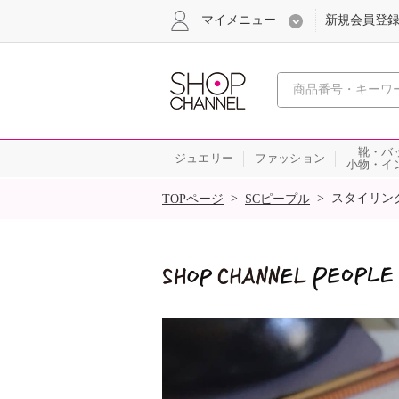
マイメニュー
新規会員登
心おどる
靴・バ
ジュエリー
ファッション
小物・イ
SALE
>
>
スタイリン
TOPページ
SCピープル