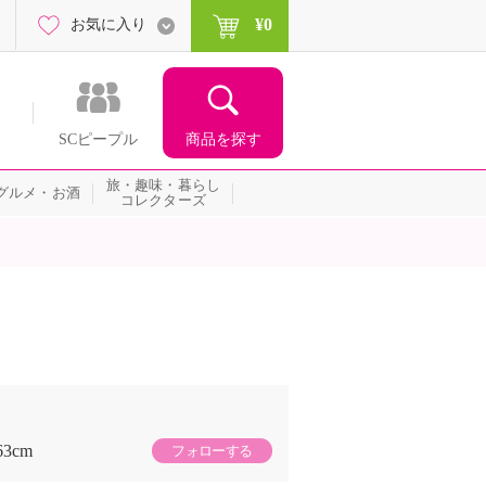
¥0
お気に入り
商品を探す
SCピープル
旅・趣味・暮らし
グルメ・お酒
コレクターズ
63cm
フォローする