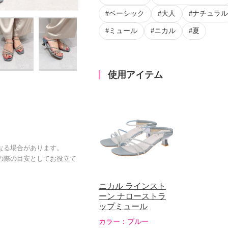
ベーシック
大人
ナチュラル
ミュール
ニカル
夏
使用アイテム
なる場合があります。
の際の目安としてお役立て
ニカル ラインスト
ーン ナローストラ
ップミュール
カラー：
ブルー