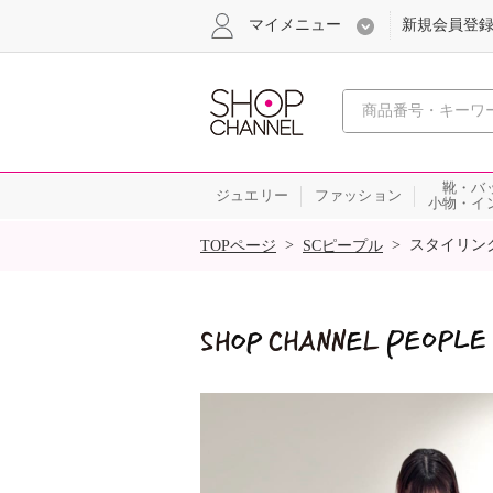
マイメニュー
新規会員登
心おどる
靴・バ
ジュエリー
ファッション
小物・イ
SALE
>
>
スタイリン
TOPページ
SCピープル