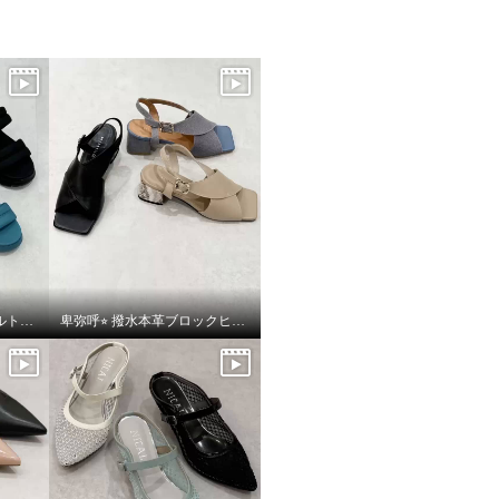
卑弥呼⭐︎ フレキシブルベルト厚底パデットサンダルをご紹介いたします。
卑弥呼⭐︎ 撥水本革ブロックヒールカバードクロスサンダルをご紹介いたします。