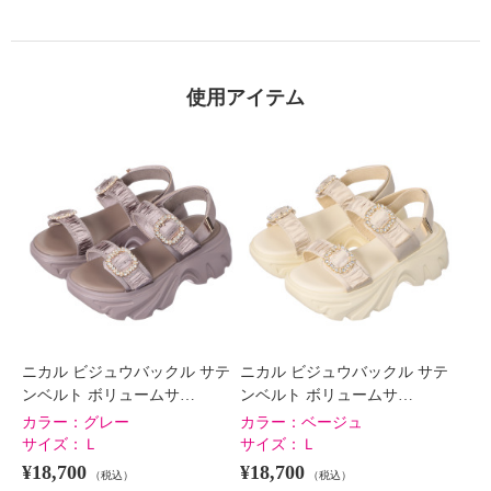
×
商品紹介
使用アイテム
ニカル ビジュウバックル サテ
ニカル ビジュウバックル サテ
ンベルト ボリュームサ…
ンベルト ボリュームサ…
カラー：
グレー
カラー：
ベージュ
サイズ：
Ｌ
サイズ：
Ｌ
¥18,700
¥18,700
（税込）
（税込）