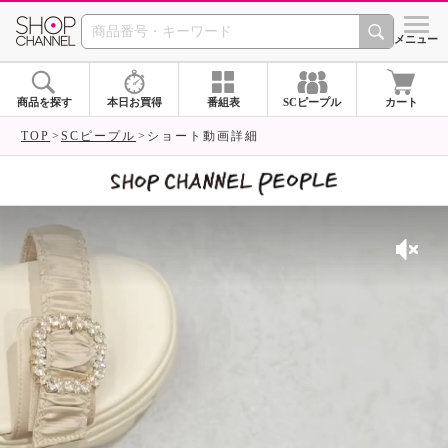
SHOP CHANNEL 
メニュー
商品を探す
本日お買得
番組表
SCピープル
カート
TOP
SCピープル
ショート動画詳細