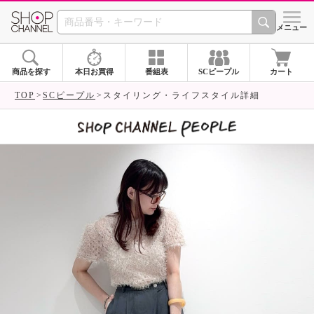
SHOP CHANNEL 
メニュー
商品を探す
本日お買得
番組表
SCピープル
カート
TOP
SCピープル
スタイリング・ライフスタイル詳細