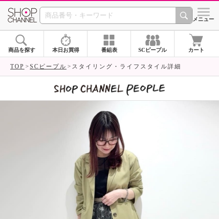
SHOP CHANNEL 
メニュー
商品を探す
本日お買得
番組表
SCピープル
カート
TOP
SCピープル
スタイリング・ライフスタイル詳細