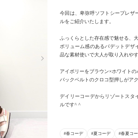
今回は、卑弥呼ソフトシープレザ
ルをご紹介いたします。
ふっくらとした存在感で魅せる、
ボリューム感のあるパデットデザ
Next
品な素材使いで大人が取り入れや
アイボリーをブラウン×ホワイトの
バックベルトのクロコ型押しがアク
デイリーコーデからリゾートスタ
ルです^ ^
春コーデ
夏コーデ
春夏コー