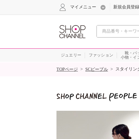
マイメニュー
新規会員登
心おどる
靴・バ
ジュエリー
ファッション
小物・イ
SALE
>
>
スタイリン
TOPページ
SCピープル