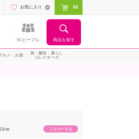
¥0
お気に入り
商品を探す
SCピープル
旅・趣味・暮らし
グルメ・お酒
コレクターズ
63cm
フォローする