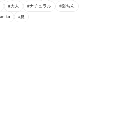
大人
ナチュラル
楽ちん
uku
夏