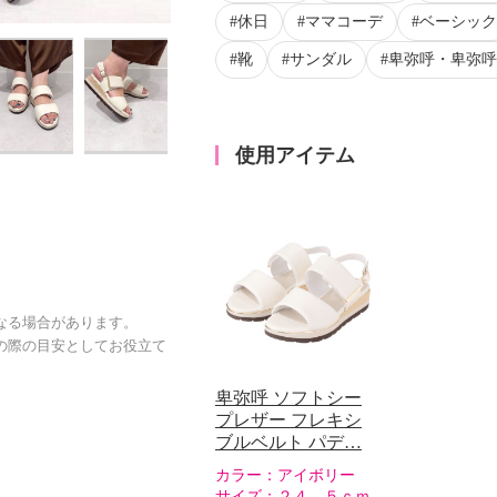
休日
ママコーデ
ベーシック
靴
サンダル
卑弥呼・卑弥呼ar
使用アイテム
なる場合があります。
の際の目安としてお役立て
卑弥呼 ソフトシー
プレザー フレキシ
ブルベルト パデ…
カラー：
アイボリー
サイズ：
２４．５ｃｍ