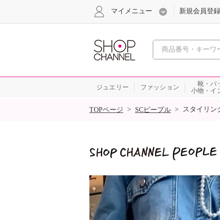
マイメニュー
新規会員登
心おどる
靴・バ
ジュエリー
ファッション
小物・イ
SALE
>
>
スタイリン
TOPページ
SCピープル