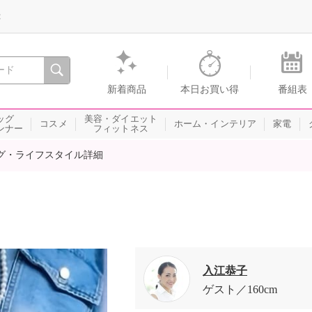
録
、瞬間を。通販・テレビショッピングのショップチャンネル
新着商品
本日お買い得
番組表
ッグ
美容・ダイエット
コスメ
ホーム・インテリア
家電
ンナー
フィットネス
グ・ライフスタイル詳細
入江恭子
ゲスト
160cm