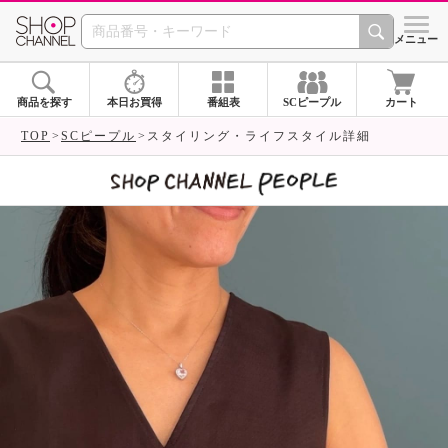
SHOP CHANNEL 
メニュー
商品を探す
本日お買得
番組表
SCピープル
カート
TOP
SCピープル
スタイリング・ライフスタイル詳細