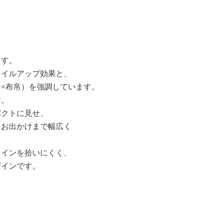
ます。
タイルアップ効果と、
×布帛）を強調しています。
0:13
す。
パクトに見せ、
らお出かけまで幅広く
ラインを拾いにくく、
ザインです。