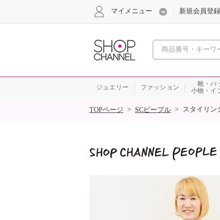
マイメニュー
新規会員登
心おどる
靴・バ
ジュエリー
ファッション
小物・イ
SALE
>
>
スタイリン
TOPページ
SCピープル