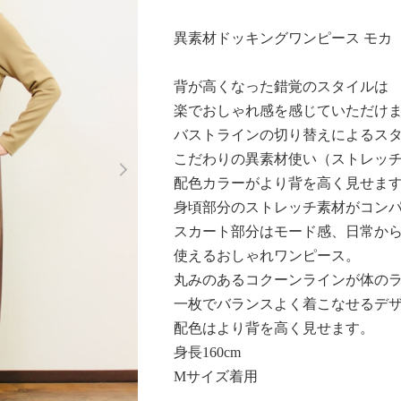
異素材ドッキングワンピース モカ
背が高くなった錯覚のスタイルは
楽でおしゃれ感を感じていただけ
バストラインの切り替えによるス
Next
こだわりの異素材使い（ストレッチ
0:00/
配色カラーがより背を高く見せま
身頃部分のストレッチ素材がコン
スカート部分はモード感、日常か
使えるおしゃれワンピース。
丸みのあるコクーンラインが体の
一枚でバランスよく着こなせるデ
配色はより背を高く見せます。
身長160cm
Mサイズ着用