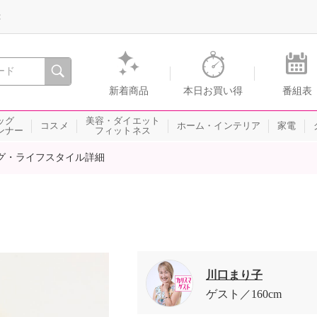
録
、瞬間を。通販・テレビショッピングのショップチャンネル
新着商品
本日お買い得
番組表
ッグ
美容・ダイエット
コスメ
ホーム・インテリア
家電
ンナー
フィットネス
グ・ライフスタイル詳細
川口まり子
ゲスト
160cm