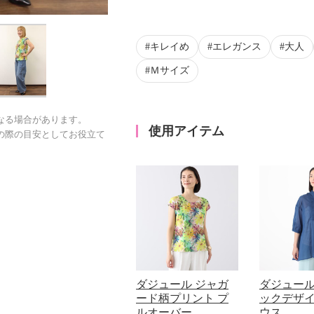
キレイめ
エレガンス
大人
Ｍサイズ
なる場合があります。
使用アイテム
の際の目安としてお役立て
ダジュール ジャガ
ダジュール
ード柄プリント プ
ックデザイ
ルオーバー
ウス