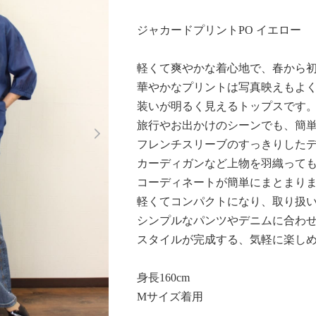
ジャカードプリントPO イエロー
軽くて爽やかな着心地で、春から
華やかなプリントは写真映えもよ
装いが明るく見えるトップスです
Next
旅行やお出かけのシーンでも、簡
フレンチスリーブのすっきりした
カーディガンなど上物を羽織って
コーディネートが簡単にまとまり
軽くてコンパクトになり、取り扱
シンプルなパンツやデニムに合わ
スタイルが完成する、気軽に楽し
身長160cm
Mサイズ着用