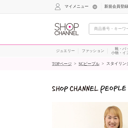
マイメニュー
新規会員登
心おどる
靴・バ
ジュエリー
ファッション
小物・イ
SALE
>
>
スタイリン
TOPページ
SCピープル