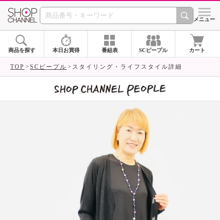
SHOP CHANNEL 
メニュー
商品を探す
本日お買得
番組表
SCピープル
カート
TOP
SCピープル
スタイリング・ライフスタイル詳細