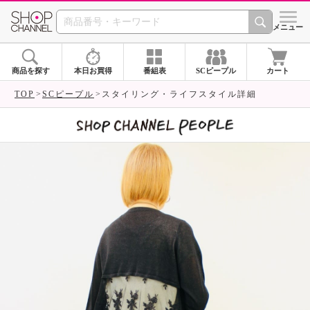
SHOP CHANNEL 
メニュー
商品を探す
本日お買得
番組表
SCピープル
カート
TOP
SCピープル
スタイリング・ライフスタイル詳細