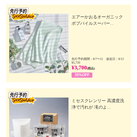
先行SSV
エアーかおるオーガニック
ボブパイルスーパー...
先行予約期間：8/7〜11 放送日：8/12
¥5,720
¥3,700
(税込)
35%OFF
先行SSV
ミセスクレンリー 高濃度洗
浄で汚れが 滝のよ...