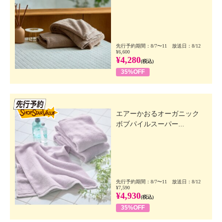
先行予約期間：8/7〜11 放送日：8/12
¥6,600
¥4,280
(税込)
35%OFF
先行SSV
エアーかおるオーガニック
ボブパイルスーパー...
先行予約期間：8/7〜11 放送日：8/12
¥7,590
¥4,930
(税込)
35%OFF