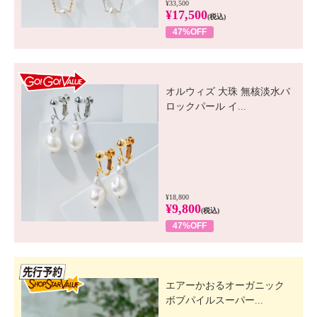
¥33,500
¥17,500
(税込)
47%OFF
GO! GO! VALUE
オルウィズ 大珠 無核淡水バ
ロックパール イ...
¥18,800
¥9,800
(税込)
47%OFF
先行SSV
エアーかおるオーガニック
ボブパイルスーパー...