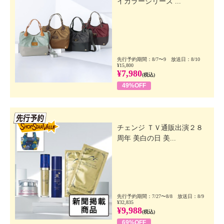
イカラーシリーズ ...
先行予約期間：8/7〜9 放送日：8/10
¥15,800
¥7,980
(税込)
49%OFF
先行SSV
チェンジ ＴＶ通販出演２８
周年 美白の日 美...
先行予約期間：7/27〜8/8 放送日：8/9
¥32,835
¥9,988
(税込)
69%OFF