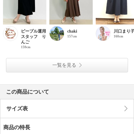
ピープル運用
chaki
川口まり
スタッフ り
157cm
160cm
んご
159cm
一覧を見る
この商品について
サイズ表
商品の特長