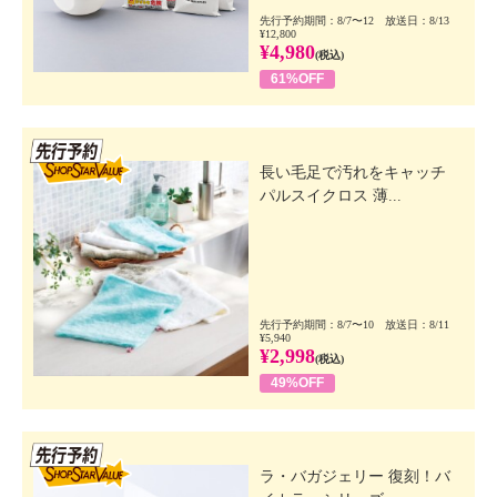
先行予約期間：8/7〜12 放送日：8/13
¥12,800
¥4,980
(税込)
61%OFF
先行SSV
長い毛足で汚れをキャッチ
パルスイクロス 薄...
先行予約期間：8/7〜10 放送日：8/11
¥5,940
¥2,998
(税込)
49%OFF
先行SSV
ラ・バガジェリー 復刻！バ