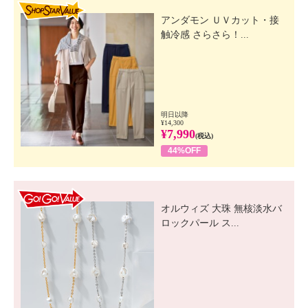
SHOP STAR VALUE
アンダモン ＵＶカット・接
触冷感 さらさら！...
明日以降
¥14,300
¥7,990
(税込)
44%OFF
GO! GO! VALUE
オルウィズ 大珠 無核淡水バ
ロックパール ス...