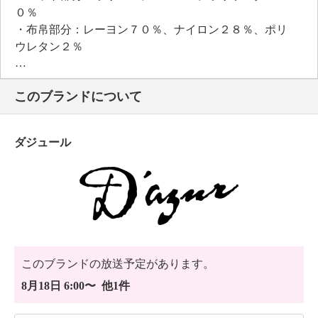
０％
・布帛部分：レーヨン７０％、ナイロン２８％、ポリ
ウレタン２％
【メンテナンス（絵表示ラベル）】
・手洗い：可
このブランドについて
・漂白処理：塩素系・酸素系漂白不可
・タンブル乾燥：不可
・自然乾燥：日陰の吊り干し
ダジュール
・アイロン仕上げ：可（低温）
・ドライクリーニング：不可
・ウエットクリーニング：可
【メンテナンス（ケアラベル）】
＜モカ＞
・長時間照射による変退色注意
＜ネイビー、ブラック＞
このブランドの放送予定があります。
・単品洗い
・水や汗などによる色落ち、色移り注意
8月18日 6:00〜 他1件
・摩擦による色落ち、色移り注意