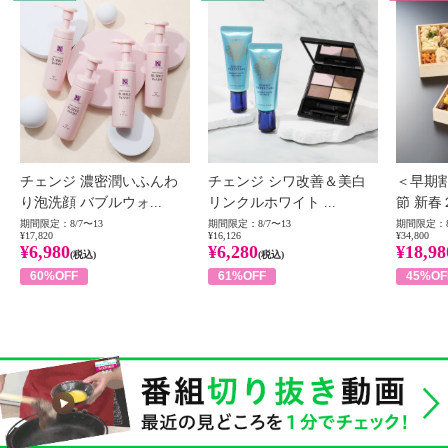
チェンジ 濃密潤いふんわ
チェンジ シワ改善＆美白
＜早期
り泡洗顔 バブルウォ...
リンクルホワイト ...
節 新春
期間限定：8/7〜13
期間限定：8/7〜13
期間限定：8
¥17,820
¥16,126
¥34,800
¥6,980
¥6,280
¥18,98
(税込)
(税込)
60%OFF
61%OFF
45%OF