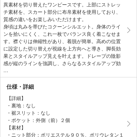
異素材を切り替えたワンピースです。上部にストレッ
チ素材を、スカート部分に布帛素材を使用しており、
質感の違いをお楽しみいただけます。
身頃は丸みを帯びたコクーンシルエット。身体のライ
ンを拾いにくく、これ一枚でバランス良く着こなせま
す。襟ぐりは伸縮性があり、着脱が簡単。高めの位置
に設定した切り替えが視線を上方向へと導き、脚長効
果とスタイルアップ見えを叶えます。ドレープの陰影
感が縦のラインを強調し、さらなるスタイルアップ効
果も。
仕様・詳細
【詳細】
・裏地：なし
・裾スリット：なし
・ポケット：外側（前）２個
【素材】
・ニット部分：ポリエステル９０％、ポリウレタン１