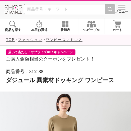
SHOP CHANNEL 
メニュー
商品を探す
本日お買得
番組表
SCピープル
カート
TOP
ファッション
ワンピース／ドレス
届いて当たる！サプライズBOXキャンペーン
ク
ご購入金額相当のクーポンをプレゼント！
ク
商品番号：815588
ダジュール 異素材ドッキング ワンピース