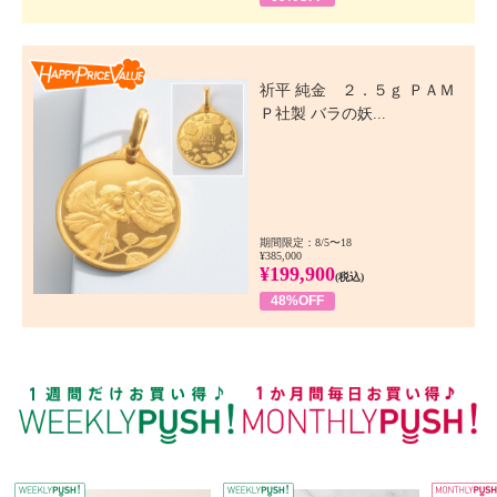
Happy Price Value
祈平 純金 ２．５ｇ ＰＡＭ
Ｐ社製 バラの妖...
期間限定：8/5〜18
¥385,000
¥199,900
(税込)
48%OFF
WEEKLY PUSH
W