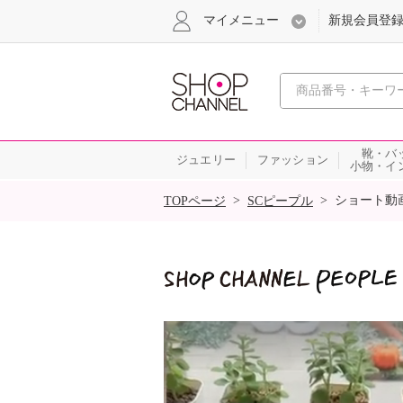
マイメニュー
新規会員登
心おどる
靴・バ
ジュエリー
ファッション
小物・イ
SALE
>
>
ショート動
TOPページ
SCピープル