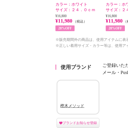
カラー：
ホワイト
カラー：
ホ
サイズ：
２４．０ｃｍ
サイズ：
２
¥16,800
¥16,800
¥11,980
¥11,980
（税込）
（
28%OFF
28%OFF
※販売期間外の商品は、使用アイテムに表
※正しい着用サイズ・カラー等は、使用ア
ご登録いた
使用ブランド
メール・Pu
樫木メソッド
ブランドお知らせ登録