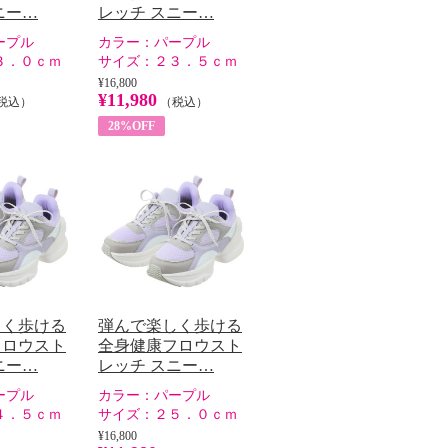
ニー…
レッチ スニー…
ープル
カラー：
パープル
３．０ｃｍ
サイズ：
２３．５ｃｍ
¥16,800
¥11,980
税込）
（税込）
28%OFF
しく歩ける
弾んで楽しく歩ける
フロウスト
全身健康フロウスト
ニー…
レッチ スニー…
ープル
カラー：
パープル
４．５ｃｍ
サイズ：
２５．０ｃｍ
¥16,800