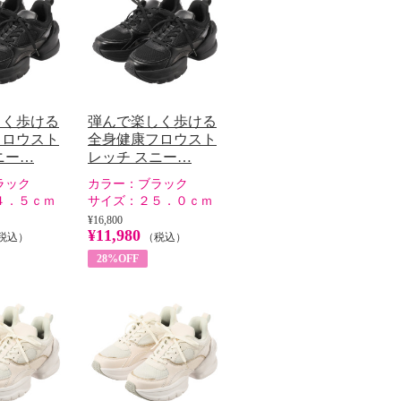
しく歩ける
弾んで楽しく歩ける
フロウスト
全身健康フロウスト
ニー…
レッチ スニー…
ラック
カラー：
ブラック
４．５ｃｍ
サイズ：
２５．０ｃｍ
¥16,800
¥11,980
税込）
（税込）
28%OFF