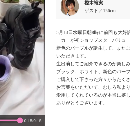
樫木裕実
ゲスト
156cm
5月13日水曜日朝8時に前回も大
ーカーが初ショップスターバリュ
新色のパープルが誕生して、また
いただきます。
生出演してご紹介できるのが楽し
ブラック、ホワイト、新色のパー
ご購入して下さった方々からたく
お言葉をいただいて、むしろ私よ
愛用してくれているのが本当に嬉
ありがとうございます。
0:15/0:15