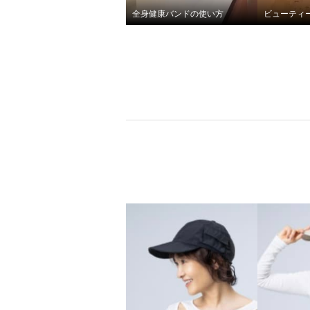
全身健康バンドの使い方
これ一本で手軽に 全身エクサ
これ一
サイズ 樫木裕実がたどり着い
サイズ
た 全身健康！万能バンド 同色
た 全身
２本組
２本組
パープル
ベージュ
¥0
¥0