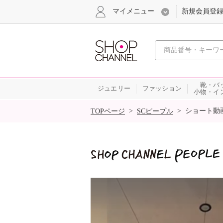
マイメニュー
新規会員登
心おどる
靴・バ
ジュエリー
ファッション
小物・イ
SALE
>
>
ショート動
TOPページ
SCピープル