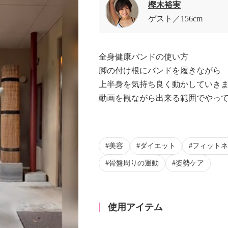
樫木裕実
ゲスト
156cm
全身健康バンドの使い方
脚の付け根にバンドを履きながら
上半身を気持ち良く動かしていき
動画を観ながら出来る範囲でやっ
美容
ダイエット
フィットネ
骨盤周りの運動
姿勢ケア
使用アイテム