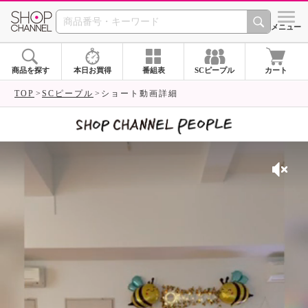
SHOP CHANNEL 
メニュー
商品を探す
本日お買得
番組表
SCピープル
カート
TOP
SCピープル
ショート動画詳細