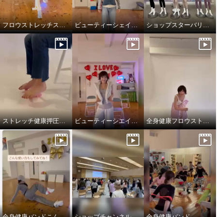
フロウストレッチスニーカー新色
ビューティーシェイパーやわらかフィット
ショップスターバリュー樫木メソッドビューティースパッツ
これ一本で手軽に 全身エクササ
イズ 樫木裕実がたどり着いた 全
身健康！万能バンド
マンゴー
¥0
ストレッチ健康押圧リングデビュー
ビューティーシエイパーやわらかフィット
全身健康フロウストレッチ
全身健康バンドこんな使い方もしてみてね！
ショップチャンネルイベントで全身健康バンド
全身健康バンド