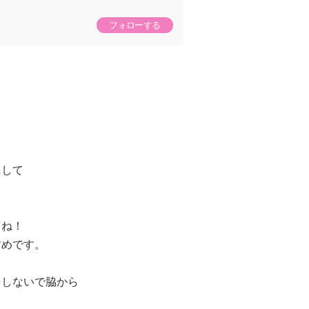
フォローする
る
にして
てね！
すめです。
としないで脇から