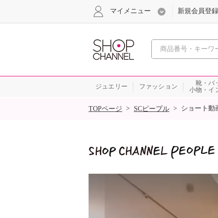
マイメニュー
新規会員登
心おどる
靴・バ
ジュエリー
ファッション
小物・イ
SALE
>
>
ショート動
TOPページ
SCピープル