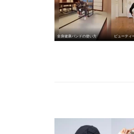
全身健康バンドの使い方
これ一本で手軽に 全身エクサ
サイズ 樫木裕実がたどり着い
た 全身健康！万能バンド
マンゴー
¥0