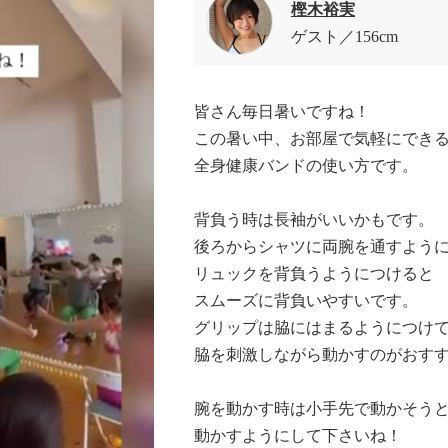
樫木裕実
ゲスト
156cm
皆さん毎日暑いですね！
この暑い中、お部屋で気軽にでき
全身健康バンドの使い方です。
背負う時は長袖がいいかもです。
後ろからシャツに両腕を通すよう
リュックを背負うようにつけると
スムーズに背負いやすいです。
グリップは脇にはまるようにつけ
脇を刺激しながら動かすのがおす
腕を動かす時は小手先で動かそう
動かすようにして下さいね！