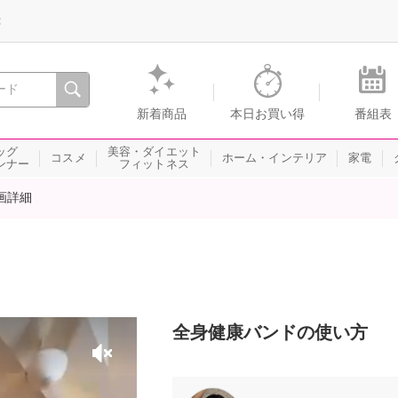
録
、瞬間を。通販・テレビショッピングのショップチャンネル
新着商品
本日お買い得
番組表
ッグ
美容・ダイエット
コスメ
ホーム・インテリア
家電
ンナー
フィットネス
画詳細
全身健康バンドの使い方