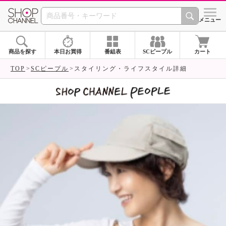
SHOP CHANNEL 
メニュー
商品を探す
本日お買得
番組表
SCピープル
カート
TOP
SCピープル
スタイリング・ライフスタイル詳細