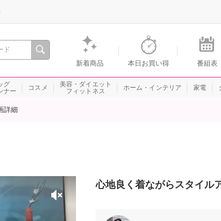
録
、瞬間を。通販・テレビショッピングのショップチャンネル
新着商品
本日お買い得
番組表
ッグ
美容・ダイエット
コスメ
ホーム・インテリア
家電
ンナー
フィットネス
画詳細
心地良く着ながらスタイルア