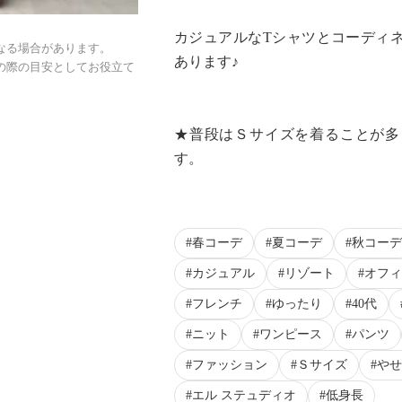
カジュアルなTシャツとコーディ
なる場合があります。
あります♪
の際の目安としてお役立て
★普段はＳサイズを着ることが多
す。
春コーデ
夏コーデ
秋コーデ
カジュアル
リゾート
オフィ
フレンチ
ゆったり
40代
ニット
ワンピース
パンツ
ファッション
Ｓサイズ
やせ
エル ステュディオ
低身長