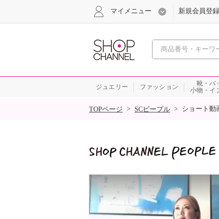
マイメニュー
新規会員登
心おどる
靴・バ
ジュエリー
ファッション
小物・イ
SALE
>
>
ショート動
TOPページ
SCピープル