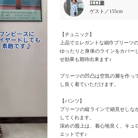
江口遊
ゲスト
155cm
【チュニック】
上品でエレガントな細巾プリーツ
ゆったりと身体のラインをカバー
せ効果も期待出来ます♪
プリーツの凹凸は空気の層を作っ
し良く着ていただけます。
【パンツ】
プリーツの縦ラインで細見せしな
してくれます。
深めの股上は、着心地良く、キュ
エットです♪