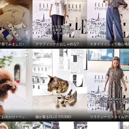
ア着てみました♪
グラフィックがおしゃれなTシャツ
お洋服を着てお出かけ✧ペットウェア✧
猫が着るELLE STUDIO
ステュディオ ＥＬＬＥ