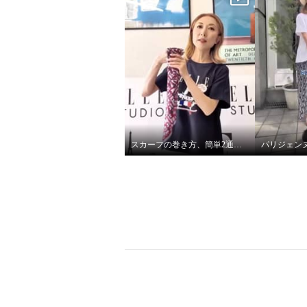
８０周年記念 アーティストグ
オリジナ
ラフィック Ｔシャツ
ーツチ
オフホワイト
Ｍ
ブラック
¥0
¥0
スカーフの巻き方、簡単2通りです♪