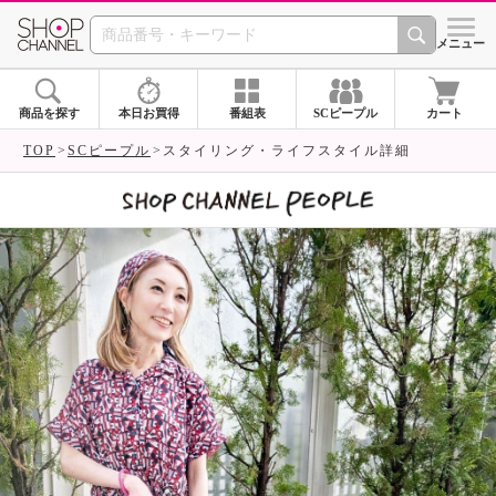
SHOP CHANNEL 
メニュー
商品を探す
本日お買得
番組表
SCピープル
カート
TOP
SCピープル
スタイリング・ライフスタイル詳細