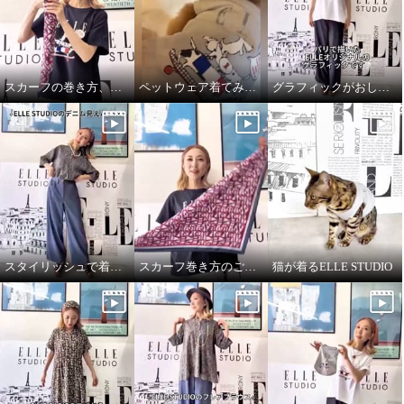
スカーフの巻き方、簡単2通りです♪
ペットウェア着てみました♪
グラフィックがおしゃれなTシャツ
スタイリッシュで着心地良いデニムパンツ
スカーフ巻き方のご紹介です♪
猫が着るELLE STUDIO
エル ステュディオ ドッググラ
フィック グリッタープリント ペ
ットウェア
ライトグレー
ＬＬ
¥0