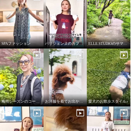
SPAファッション
パリジェンヌのカフェタイム
ELLE STUDIOのサマーTシャツ
梅雨シーズンのコーディネート
お洋服を着てお出かけ✧ペットウェア✧
愛犬のお散歩スタイル♪