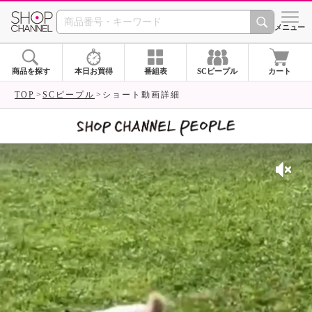
SHOP CHANNEL 
メニュー
商品を探す
本日お買得
番組表
SCピープル
カート
TOP
SCピープル
ショート動画詳細