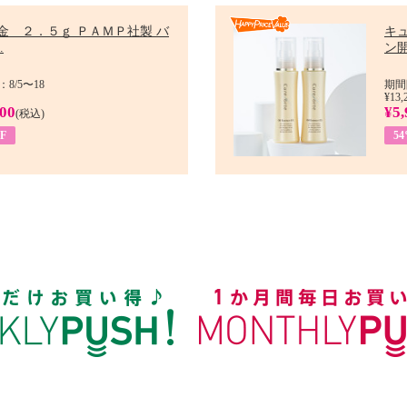
金 ２．５ｇ ＰＡＭＰ社製 バ
キ
.
ン開
8/5〜18
期間
¥13,
900
¥5,
(税込)
F
5