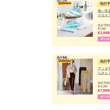
先行
長い毛
クロス 薄
先行予約期
¥5,940
¥2,998
49%OF
先行
アンダ
らさら！.
先行予約期
¥14,300
¥7,990
44%OF