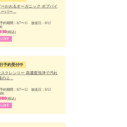
アーかおるオーガニック ボブパイ
ーパー...
予約期間：8/7〜11 放送日：8/12
90
930
(税込)
5%OFF
行予約受付中
セスクレンリー 高濃度洗浄で汚れ
滝のよ...
予約期間：8/7〜12 放送日：8/13
800
980
(税込)
1%OFF