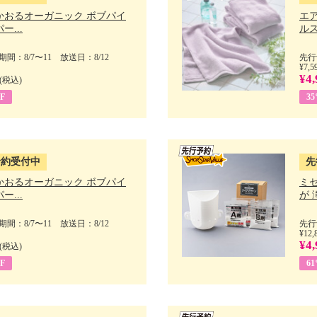
かおるオーガニック ボブパイ
エ
ー...
ルス
間：8/7〜11 放送日：8/12
先行
¥7,5
¥4,
(税込)
F
3
予約受付中
先
かおるオーガニック ボブパイ
ミ
ー...
が 
間：8/7〜11 放送日：8/12
先行
¥12,
¥4,
(税込)
F
6