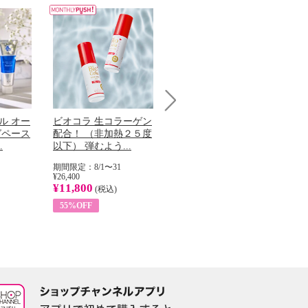
Next
ル オー
ビオコラ 生コラーゲン
オリタリア社 エキスト
チ
グペース
配合！ （非加熱２５度
ラバージン オリーブオ
わ
.
以下） 弾むよう...
イル （ノンフィ...
ッ
期間限定：8/1〜31
期間限定：8/1〜31
期
¥26,400
¥22,400
¥17
¥11,800
¥8,200
¥6
(税込)
(税込)
55%OFF
63%OFF