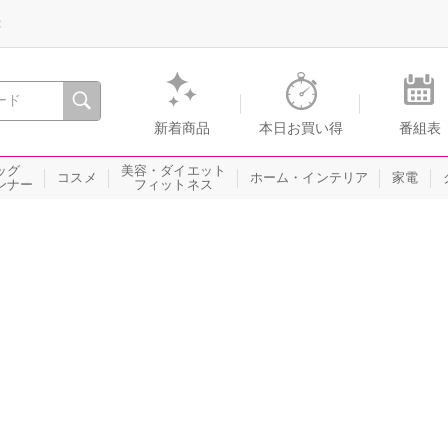
録
、瞬間を。通販・テレビショッピングのショップチャンネル
新着商品
本日お買い得
番組表
ッグ
美容・ダイエット
コスメ
ホーム・インテリア
家電
ンナー
フィットネス