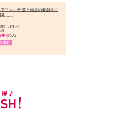
ュアフォルテ 髪と頭皮の老舗サロ
発 し...
限定：8/1〜7
200
990
(税込)
4%OFF