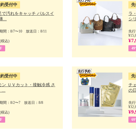
予約受付中
先
足で汚れをキャッチ パルスイ
ラ
...
シリ
間：8/7〜10 放送日：8/11
先行
¥15,
¥7,
(税込)
F
4
予約受付中
先
モン ＵＶカット・接触冷感 さ
チ
..
の日 
間：8/2〜7 放送日：8/8
先行
¥32,
¥9,
(税込)
F
6