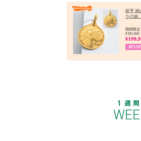
祈平 純
ラの妖..
期間限定：
¥385,000
¥199,
48%OF