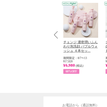
Prev
コラーゲン
オリタリア社 エキスト
チェンジ 濃密潤いふん
加熱２５度
ラバージン オリーブオ
わり泡洗顔 バブルウォ
...
イル （ノンフィ...
ッシュ ４本セッ...
31
期間限定：8/1〜31
期間限定：8/7〜13
¥22,400
¥17,820
¥
¥8,200
¥6,980
)
(税込)
(税込)
63%OFF
60%OFF
お電話から（通話無料）