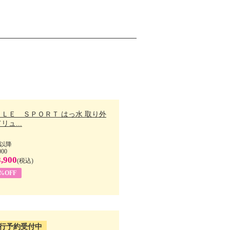
ＬＬＥ ＳＰＯＲＴ はっ水 取り外
リュ...
以降
000
,900
(税込)
7%OFF
行予約受付中