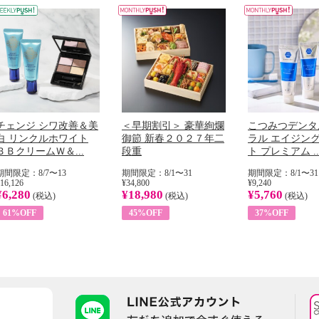
チェンジ シワ改善＆美
＜早期割引＞ 豪華絢爛
こつみつデンタ
白 リンクルホワイト
御節 新春２０２７年二
ラル エイジン
ＢＢクリームＷ＆...
段重
ト プレミアム ..
期間限定：8/7〜13
期間限定：8/1〜31
期間限定：8/1〜31
16,126
¥34,800
¥9,240
¥6,280
¥18,980
¥5,760
(税込)
(税込)
(税込)
61%OFF
45%OFF
37%OFF