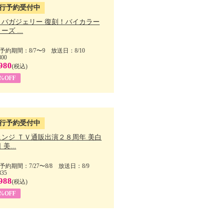
行予約受付中
・バガジェリー 復刻！バイカラー
ーズ ...
予約期間：8/7〜9 放送日：8/10
800
980
(税込)
9%OFF
行予約受付中
ェンジ ＴＶ通販出演２８周年 美白
美...
予約期間：7/27〜8/8 放送日：8/9
835
988
(税込)
9%OFF