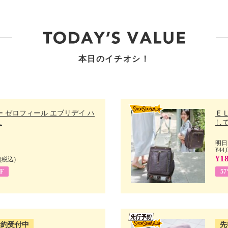
本日のイチオシ！
 ゼロフィール エブリデイ ハ
Ｅ
.
して
明日
¥44,
¥18
(税込)
F
5
予約受付中
先