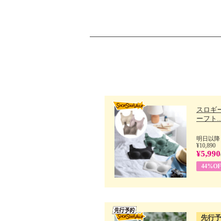
スロギー
ーフト..
明日以降
¥10,890
¥5,990
44%OF
先行