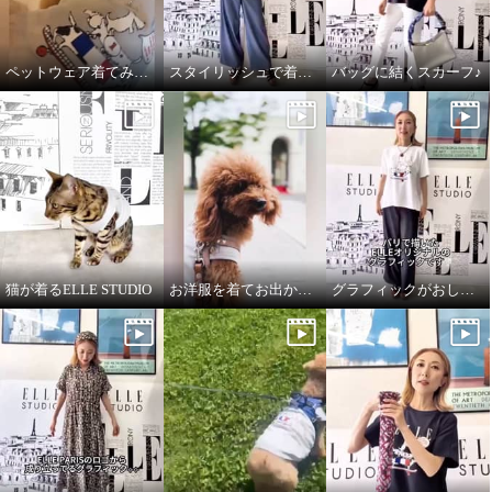
ペットウェア着てみました♪
スタイリッシュで着心地良いデニムパンツ
バッグに結くスカーフ♪
猫が着るELLE STUDIO
お洋服を着てお出かけ✧ペットウェア✧
グラフィックがおしゃれなTシャツ
エル ステュディオ ＥＬＬＥ８
エル ステュディオ ＥＬＬＥオ
０周年記念 アーティストグラフ
リジナル グラフィック プリーツ
ィック Ｔシャツ
チュニック
オフホワイト
Ｍ
ブラック
Ｓ
¥0
¥0