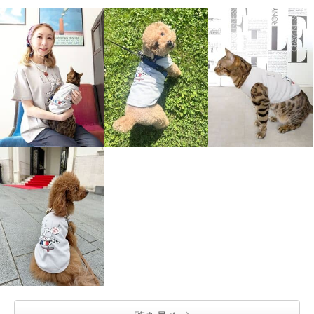
エル ステュディオ ＥＬＬＥオ
エル ステュディオ モノグラム
リジナル グラフィック プリーツ
ジャガード ニットワンピース
パンツ
トープ
Ｓ
¥0
ブラック
Ｓ
¥0