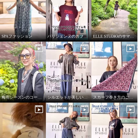
SPAファッション
パリジェンヌのカフェタイム
ELLE STUDIOのサマーTシャツ
梅雨シーズンのコーディネート
シルエットが美しいブラウス
スカーフ巻き方のご紹介です♪