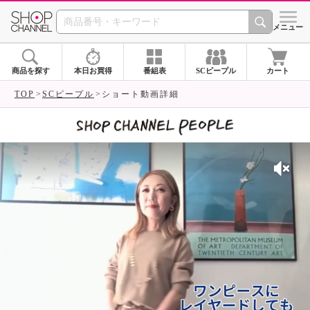
SHOP CHANNEL 
メニュー
商品を探す
本日お買得
番組表
SCピープル
カート
TOP
SCピープル
ショート動画詳細