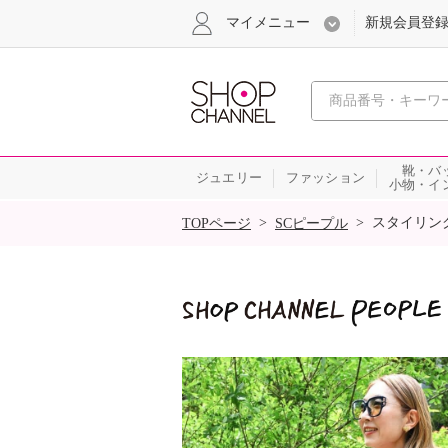
マイメニュー
新規会員登
心おどる
靴・バ
ジュエリー
ファッション
小物・イ
SALE
>
>
スタイリン
TOPページ
SCピープル