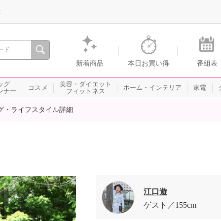
録
、瞬間を。通販・テレビショッピングのショップチャンネル
新着商品
本日お買い得
番組表
ッグ
美容・ダイエット
コスメ
ホーム・インテリア
家電
ンナー
フィットネス
グ・ライフスタイル詳細
江口遊
ゲスト
155cm