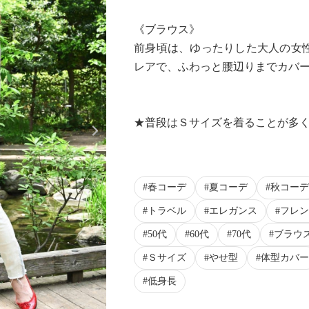
《ブラウス》
前身頃は、ゆったりした大人の女
レアで、ふわっと腰辺りまでカバ
Next
★普段はＳサイズを着ることが多
春コーデ
夏コーデ
秋コーデ
トラベル
エレガンス
フレン
50代
60代
70代
ブラウ
Ｓサイズ
やせ型
体型カバー
低身長