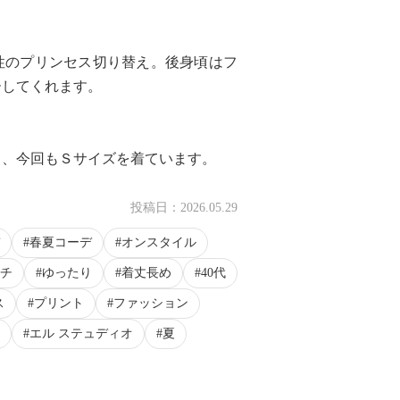
性のプリンセス切り替え。後身頃はフ
ーしてくれます。
く、今回もＳサイズを着ています。
投稿日：
2026.05.29
春夏コーデ
オンスタイル
チ
ゆったり
着丈長め
40代
ス
プリント
ファッション
エル ステュディオ
夏