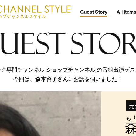
Guest Story
All Item
ショップチャンネル
ング専門チャンネル
の番組出演ゲス
森本容子さん
今回は、
にお話を伺いました！
元
も