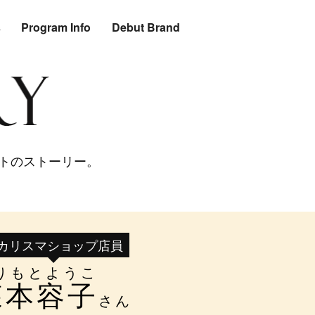
s
Program Info
Debut Brand
トのストーリー。
カリスマショップ店員
りもとようこ
森本容子