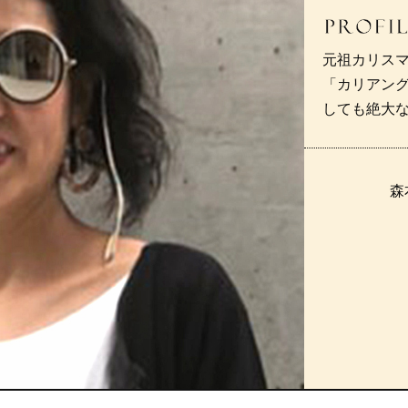
元祖カリス
「カリアン
しても絶大
森