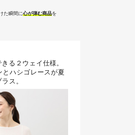
けた瞬間に
心が弾む商品
を
できる２ウェイ仕様。
ンとハシゴレースが夏
プラス。