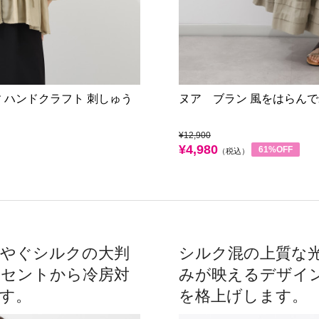
 ハンドクラフト 刺しゅう
ヌア ブラン 風をはらんで
¥12,900
¥4,980
61%OFF
（税込）
華やぐシルクの大判
シルク混の上質な
クセントから冷房対
みが映えるデザイ
す。
を格上げします。