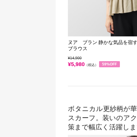
ヌア ブラン 静かな気品を宿す
ブラウス
¥14,900
¥5,980
59%OFF
（税込）
ボタニカル更紗柄が
スカーフ。装いのア
策まで幅広く活躍しま