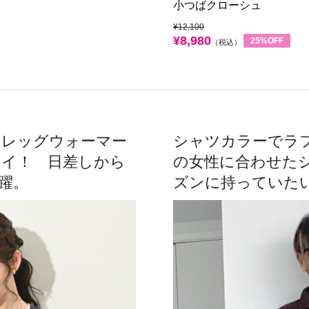
小つばクローシュ
¥12,100
¥8,980
25%OFF
（税込）
もレッグウォーマー
シャツカラーでラ
ェイ！ 日差しから
の女性に合わせた
躍。
ズンに持っていた