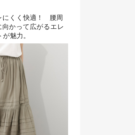
レにくく快適！ 腰周
に向かって広がるエレ
トが魅力。