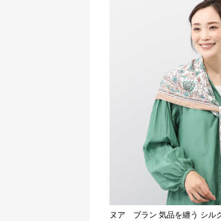
ヌア ブラン 気品を纏う シル