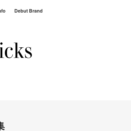
nfo
Debut Brand
集