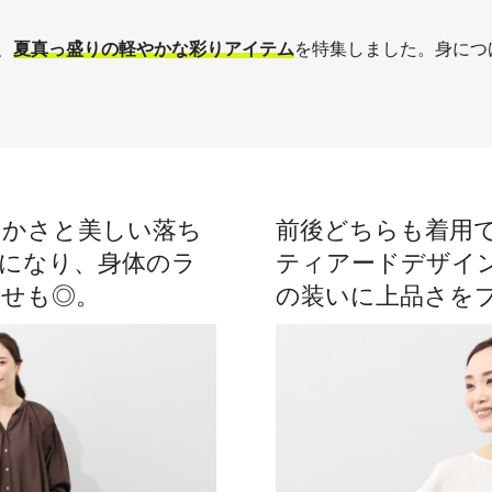
、
夏真っ盛りの軽やかな彩りアイテム
を特集しました。身につ
やかさと美しい落ち
前後どちらも着用
になり、身体のラ
ティアードデザイ
痩せも◎。
の装いに上品さを