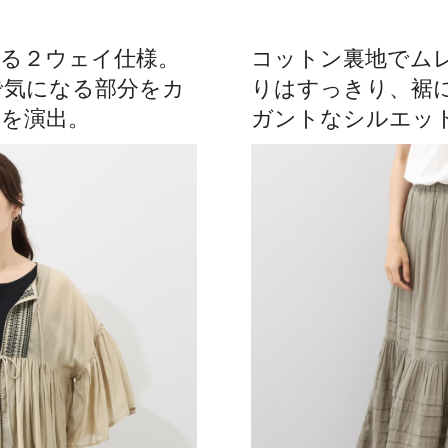
る２ウェイ仕様。
コットン裏地でム
で気になる部分をカ
りはすっきり、裾
を演出。
ガントなシルエッ