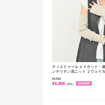
ティエドゥール ＵＶカット・速
ンチリネン混ニット ２ウェイ
¥5,500
¥3,300
40%OFF
（税込）