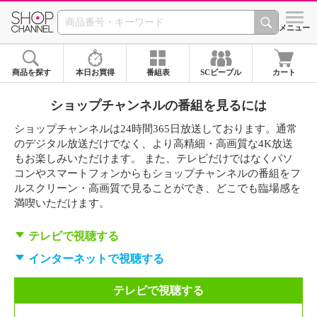
SHOP CHANNEL 
メニュー
商品を探す
本日お買得
番組表
SCピープル
カート
ショップチャンネルの番組を見るには
ショップチャンネルは24時間365日放送しております。通常
のデジタル放送だけでなく、より高精細・高画質な4K放送
もお楽しみいただけます。 また、テレビだけではなくパソ
コンやスマートフォンからもショップチャンネルの番組をフ
ルスクリーン・高画質で見ることができ、どこでも臨場感を
満喫いただけます。
テレビで視聴する
インターネットで視聴する
テレビで視聴する