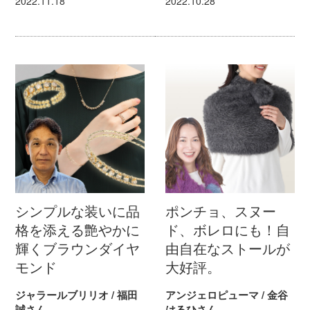
2022.11.18
2022.10.28
シンプルな装いに品
ポンチョ、スヌー
格を添える艶やかに
ド、ボレロにも！自
輝くブラウンダイヤ
由自在なストールが
モンド
大好評。
ジャラールブリリオ / 福田
アンジェロピューマ / 金谷
誠さん
はるひさん