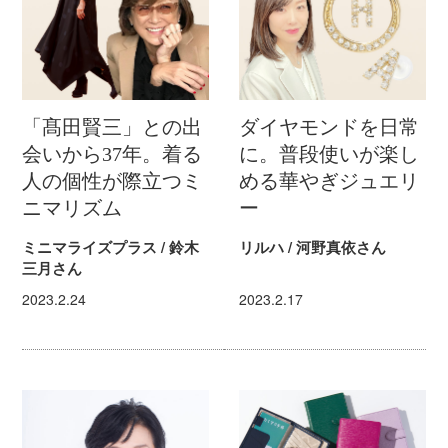
「髙田賢三」との出
ダイヤモンドを日常
会いから37年。着る
に。普段使いが楽し
人の個性が際立つミ
める華やぎジュエリ
ニマリズム
ー
ミニマライズプラス / 鈴木
リルハ / 河野真依さん
三月さん
2023.2.24
2023.2.17