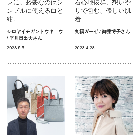
レに。必要なのはシ
着心地抜群。想いや
ンプルに使える白と
りで包む、優しい肌
紺。
着
シロヤイチガントウキョウ
丸福ガーゼ / 御藤博子さん
/ 平川日出夫さん
2023.5.5
2023.4.28