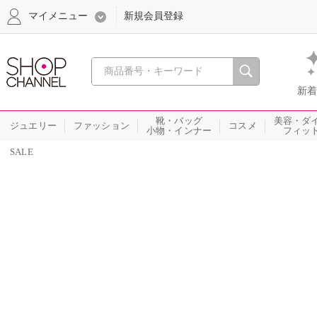
マイメニュー
新規会員登録
心おどる、瞬間を。通販・テレビショ
新着
靴・バッグ
美容・ダ
ジュエリー
ファッション
コスメ
小物・インナー
フィッ
SALE