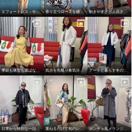
エフォートレス・サファリエレガンス
香り立つローズを纏う、エフォートレスワンピース
動きやすさと上品さ、どちらも大切にした大人スタイル
季節も体型も選ばない、頼れるジャンパースカート
気分を先取り春気分コーデ^_^
アートと暮らす冬のワンシーン。
日常から特別な一日まで。表現を変えるエレガンス❣️
重ねるだけで旬のレイヤードスタイル完成👌
ポンチョ風メランジニットストール