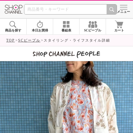
SHOP CHANNEL 
メニュー
商品を探す
本日お買得
番組表
SCピープル
カート
TOP
SCピープル
スタイリング・ライフスタイル詳細