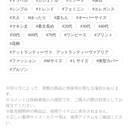
トラベル
カジュアル
リゾート
休日
シンプル
トレンド
フェミニン
エレガンス
大人
ゆったり
楽ちん
オーバーサイズ
マキシ丈
着丈長め
20代
30代
40代
50代
60代
70代
ワンピース
プリント
花柄
アットランティーヴァ、アットランティーヴァアリア
ファッション
Ｍサイズ
Ｌサイズ
体型カバー
ブルゾン
※写り方によって、実際の商品と色味等が異なる場合がありま
す。
※コメントは投稿者個人の感想です。ご購入の際の目安としてお
役立てください。
※販売期間外の商品は、使用アイテムに表示されません。
※正しい着用サイズ・カラー等は、使用アイテムをご確認くださ
い。