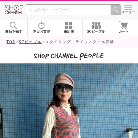
SHOP CHANNEL 
メニュー
商品を探す
本日お買得
番組表
SCピープル
カート
TOP
SCピープル
スタイリング・ライフスタイル詳細