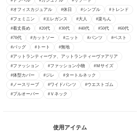
トラベル
カジュアル
リゾート
オフィスカジュアル
休日
シンプル
トレンド
フェミニン
エレガンス
大人
楽ちん
着丈長め
20代
30代
40代
50代
60代
70代
カットソー
ニット
パンツ
ベスト
バッグ
トート
無地
アットランティーヴァ、アットランティーヴァアリア
ファッション
ファッション小物
Ｍサイズ
体型カバー
ジレ
タートルネック
ノースリーブ
ワイドパンツ
ウエストゴム
プルオーバー
Ｖネック
使用アイテム