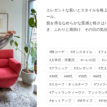
エレガントな装いとスタイルを格上げ
ール。
肌を滑るなめらかな質感と軽さは
き、ふわりと肩掛け、その日の気分
Next
秋コーデ
オンスタイル
フォ
入学式・卒業式
ハレの日
シ
クラシック
エレガンス
大人
30代
40代
50代
60代
スカーフ・ネッカチーフ
ワイド
アットランティーヴァ、アットラン
セットアップ
Ｍサイズ
やせ