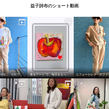
益子詩布のショート動画
涼しく、軽やかに。 それでいて、きちんと美しい。
着るアート”で、毎日をもっと自由に🍎🍏