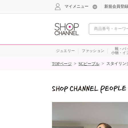
マイメニュー
新規会員登
心おどる
靴・バ
ジュエリー
ファッション
小物・イ
SALE
>
>
スタイリン
TOPページ
SCピープル