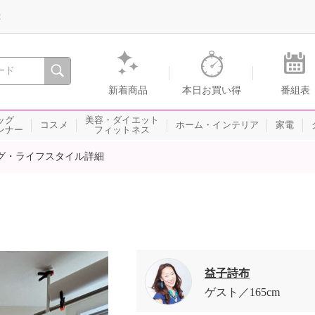
録
、瞬間を。通販・テレビショッピングのショップチャンネル
新着商品
本日お買い得
番組表
ッグ
美容・ダイエット
コスメ
ホーム・インテリア
家電
ンナー
フィットネス
グ・ライフスタイル詳細
益子詩布
ゲスト
165cm