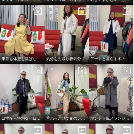
季節も体型も選ばない、頼れるジャンパースカート
気分を先取り春気分コーデ^_^
アートと暮らす冬のワンシーン。
日常から特別な一日まで。表現を変えるエレガンス❣️
重ねるだけで旬のレイヤードスタイル完成👌
ポンチョ風メランジニットストール