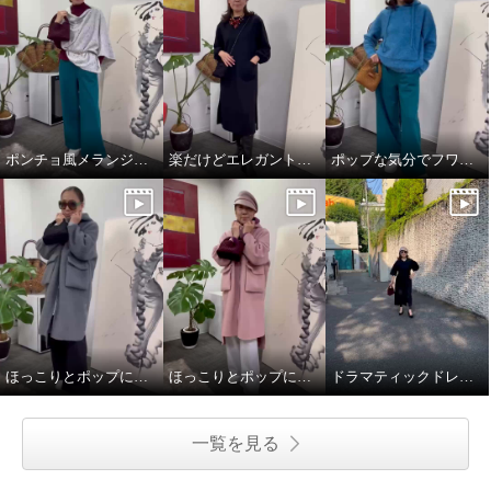
ポンチョ風メランジニットストール
楽だけどエレガントスタイル
ポップな気分でフワモコパーカー
アットランティーヴァ アリア ボ
アットランティーヴァ アリア モ
アフードコート
コモコパーカー
コーラル
Ｓ〜Ｍ
ベリー
Ｓ〜Ｍ
¥0
¥0
ほっこりとポップに冬を楽しことむコートスタイル
ほっこりとポップに冬を楽しことむコートスタイル
ドラマティックドレスで秋を楽しむ
一覧を見る