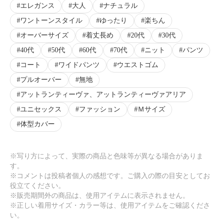
エレガンス
大人
ナチュラル
×
ワントーンスタイル
ゆったり
楽ちん
商品紹介
オーバーサイズ
着丈長め
20代
30代
40代
50代
60代
70代
ニット
パンツ
コート
ワイドパンツ
ウエストゴム
プルオーバー
無地
アットランティーヴァ、アットランティーヴァアリア
ユニセックス
ファッション
Ｍサイズ
体型カバー
※写り方によって、実際の商品と色味等が異なる場合がありま
す。
※コメントは投稿者個人の感想です。ご購入の際の目安としてお
役立てください。
※販売期間外の商品は、使用アイテムに表示されません。
※正しい着用サイズ・カラー等は、使用アイテムをご確認くださ
い。