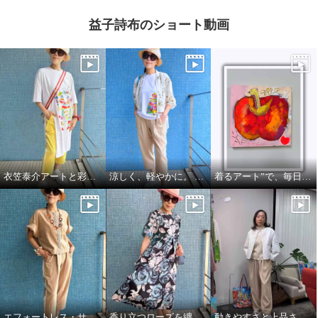
益子詩布のショート動画
衣笠泰介アートと彩りを楽しむ夏スタイル
涼しく、軽やかに。 それでいて、きちんと美しい。
着るアート”で、毎日をもっと自由に🍎🍏
エフォートレス・サファリエレガンス
香り立つローズを纏う、エフォートレスワンピース
動きやすさと上品さ、どちらも大切にした大人スタイル