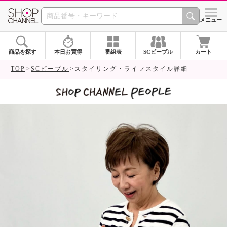
SHOP CHANNEL 
メニュー
商品を探す
本日お買得
番組表
SCピープル
カート
TOP
SCピープル
スタイリング・ライフスタイル詳細