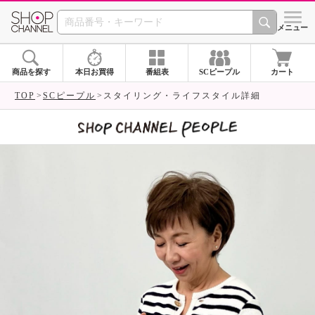
SHOP CHANNEL 
メニュー
商品を探す
本日お買得
番組表
SCピープル
カート
TOP
SCピープル
スタイリング・ライフスタイル詳細