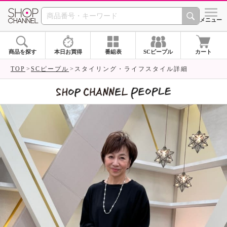
SHOP CHANNEL 
メニュー
商品を探す
本日お買得
番組表
SCピープル
カート
TOP
SCピープル
スタイリング・ライフスタイル詳細