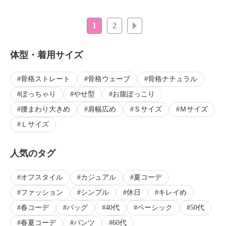
1
2
次へ
体型・着用サイズ
骨格ストレート
骨格ウェーブ
骨格ナチュラル
ぽっちゃり
やせ型
お腹ぽっこり
腰まわり大きめ
肩幅広め
Ｓサイズ
Ｍサイズ
Ｌサイズ
人気のタグ
オフスタイル
カジュアル
夏コーデ
ファッション
シンプル
休日
キレイめ
春コーデ
バッグ
40代
ベーシック
50代
春夏コーデ
パンツ
60代