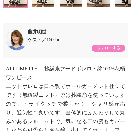
藤井明世
ゲスト
160cm
フォローする
ALLUMETTE 抄繊糸フードボレロ・綿100%花柄
ワンピース
ニットボレロは日本製でホールガーメント仕立て
です（無縫製ニット）糸は抄繊糸を使っています
ので、ドライタッチで柔らかく シャリ感があ
り、通気性も良いです。全体的にふんわりして丸
みのあるシルエットで、気になる二の腕もカバー
しながら可愛らしさを醸し出してくれます。フー