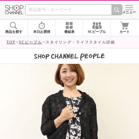
SHOP CHANNEL 
メニュー
商品を探す
本日お買得
番組表
SCピープル
カート
TOP
SCピープル
スタイリング・ライフスタイル詳細