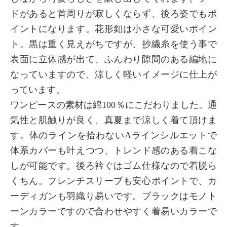
ドがあると首周りが寂しくならず、後ろ姿でもポ
イントになります。花形釦は小さな可愛いポイン
ト。黒は重く見えがちですが、抄繊糸を使う事で
表面に立体感が出て、ふんわり隙間のある編地に
なっていますので、涼しく軽いイメージに仕上が
っています。
ワンピースの素材は綿100％にこだわりました。通
気性と肌触りが良く、真夏まで涼しく着て頂けま
す。体のラインを拾わないAラインシルエットで
体系カバーも叶えつつ、トレンド感のある着こな
しが可能です。後ろ衿ぐはゴム仕様なので着脱ら
くちん。フレンチスリーブも安心ポイントで、カ
ーディガンも羽織り易いです。ブラックはモノト
ーンカラーですので合わせやすく着易いカラーで
す。