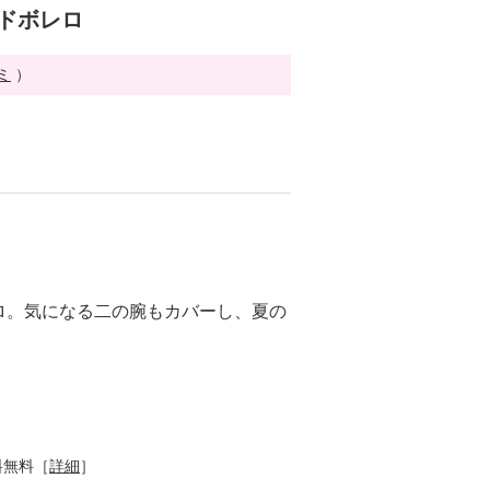
ードボレロ
ミ
）
ロ。気になる二の腕もカバーし、夏の
。
料無料［
詳細
］