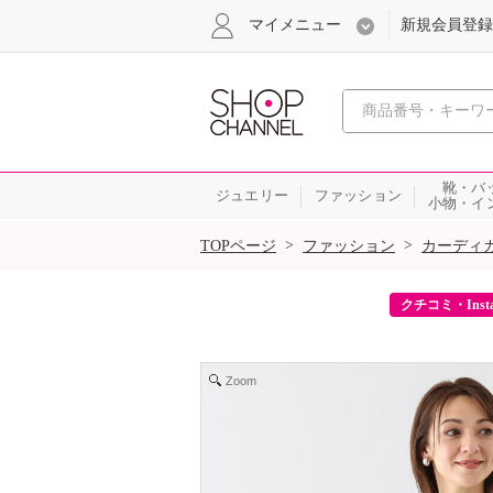
マイメニュー
新規会員登録
心おどる、瞬
靴・バ
ジュエリー
ファッション
小物・イ
SALE
>
>
TOPページ
ファッション
カーディ
ーポンをプレゼント！
クチコミ・Inst
Zoom