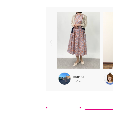
ほな
marina
156cm
162cm