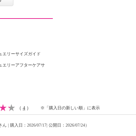
ュエリーサイズガイド
（和紙）４６％
ュエリーアフターケアサ
可
（
4
）
※「購入日の新しい順」に表示
イクリーニング可
ん | 購入日：2026/07/17| 公開日：2026/07/24）