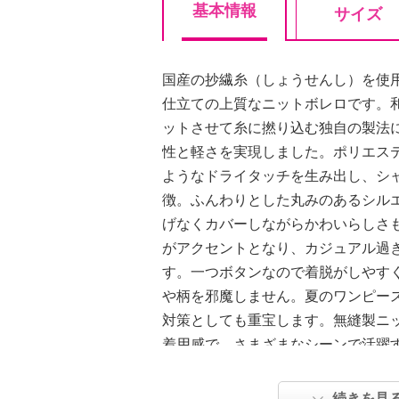
基本情報
サイズ
国産の抄繊糸（しょうせんし）を使
仕立ての上質なニットボレロです。
ットさせて糸に撚り込む独自の製法
性と軽さを実現しました。ポリエス
ようなドライタッチを生み出し、シ
徴。ふんわりとした丸みのあるシル
げなくカバーしながらかわいらしさ
がアクセントとなり、カジュアル過
す。一つボタンなので着脱がしやす
や柄を邪魔しません。夏のワンピー
対策としても重宝します。無縫製ニ
着用感で、さまざまなシーンで活躍
【詳細】
続きを見