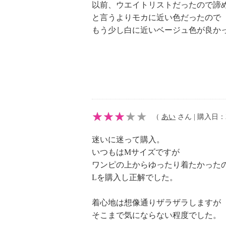
【メンテナンス（ケアラベル）】
以前、ウエイトリストだったので諦
・摩擦による色落ち、色移り注意
と言うよりモカに近い色だったので
・ネット使用
もう少し白に近いベージュ色が良か
・無蛍光洗剤使用
【原産国（地）】
・日本製
（
あい
さん | 購入日：20
迷いに迷って購入。
いつもはMサイズですが
ワンピの上からゆったり着たかった
Lを購入し正解でした。
着心地は想像通りザラザラしますが
そこまで気にならない程度でした。