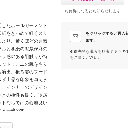
お買得になるとお知らせします
用したホールガーメント
和紙をきわめて細くスリ
をクリックすると再入
ます。
により、驚くほどの通気
テルと和紙の撚糸が麻の
※優先的な購入を約束するもの
ャリ感のある肌触りが特
をご覧ください。
エットで、二の腕をさり
も演出。後ろ姿のフード
ぎず上品な印象を与えま
く、インナーのデザイン
スとの相性も良く、冷房
ットならではの心地良い
する一枚です。
る