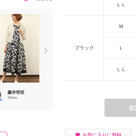
ＬＬ
Ｍ
ブラック
Ｌ
ＬＬ
藤井明世
藤井明世
藤井明世
160cm
160cm
160cm
在
お気に入りに登録