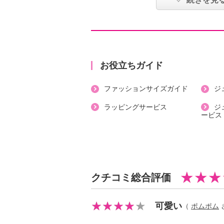
・開きの場所：前中心
・開きの仕様：ボタン
・袖の長さ：七分袖
・裏地：なし
・裾スリット：なし
お役立ちガイド
・ポケット：なし
ファッションサイズガイド
ジ
【素材】
・ポリエステル５４％、分類外繊維
ラッピングサービス
ジ
ービス
【メンテナンス（絵表示ラベル）】
・手洗い：可
・漂白処理：塩素系・酸素系漂白不
・タンブル乾燥：不可
・自然乾燥：日陰のぬれ平干し
クチコミ総合評価
・アイロン仕上げ：可（低温）
・ドライクリーニング：石油系ドラ
可愛い
（
ポムポム
さ
・ウエットクリーニング：可