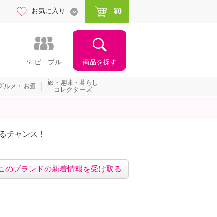
¥0
お気に入り
商品を探す
SCピープル
旅・趣味・暮らし
グルメ・お酒
コレクターズ
たるチャンス！
ネッ
このブランドの新着情報を受け取る