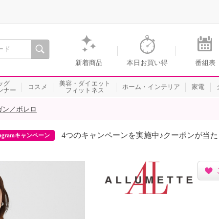
間を。通販・テレビショッピングのショップチャンネル
新着商品
本日お買い得
番組表
ッグ
美容・ダイエット
コスメ
ホーム・インテリア
家電
ンナー
フィットネス
ガン／ボレロ
4つのキャンペーンを実施中♪クーポンが当
agramキャンペーン