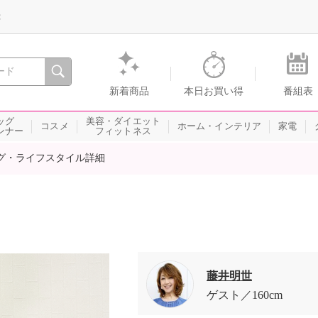
録
、瞬間を。通販・テレビショッピングのショップチャンネル
新着商品
本日お買い得
番組表
ッグ
美容・ダイエット
コスメ
ホーム・インテリア
家電
ンナー
フィットネス
グ・ライフスタイル詳細
藤井明世
ゲスト
160cm