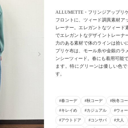
ALLUMETTE・フリンジアップリ
フロントに、ツィード調異素材ア
レーナー。エレガントなツィード
でエレガントなデザイントレーナ
力のある素材で体のラインは拾い
Next
プリケ布は、モール糸や金銀のラ
ンシーツィード。春にも着用可能で
ます。特にグリーンは優しい色で
す。
春コーデ
秋コーデ
秋冬コー
キレイめ
カジュアル
ウォー
アウトドア
コンサバ
大人