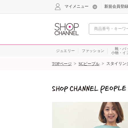
マイメニュー
新規会員登
心おどる
靴・バ
ジュエリー
ファッション
小物・イ
SALE
>
>
スタイリン
TOPページ
SCピープル