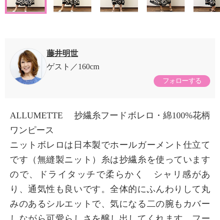
藤井明世
ゲスト
160cm
フォローする
ALLUMETTE 抄繊糸フードボレロ・綿100%花柄
ワンピース
ニットボレロは日本製でホールガーメント仕立て
です（無縫製ニット）糸は抄繊糸を使っています
ので、ドライタッチで柔らかく シャリ感があ
り、通気性も良いです。全体的にふんわりして丸
みのあるシルエットで、気になる二の腕もカバー
しながら可愛らしさを醸し出してくれます。フー