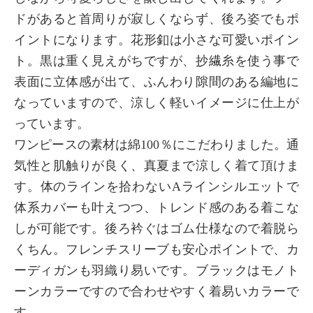
ドがあると首周りが寂しくならず、後ろ姿でもポ
イントになります。花形釦は小さな可愛いポイン
ト。黒は重く見えがちですが、抄繊糸を使う事で
表面に立体感が出て、ふんわり隙間のある編地に
なっていますので、涼しく軽いイメージに仕上が
っています。
ワンピースの素材は綿100％にこだわりました。通
気性と肌触りが良く、真夏まで涼しく着て頂けま
す。体のラインを拾わないAラインシルエットで
体系カバーも叶えつつ、トレンド感のある着こな
しが可能です。後ろ衿ぐはゴム仕様なので着脱ら
くちん。フレンチスリーブも安心ポイントで、カ
ーディガンも羽織り易いです。ブラックはモノト
ーンカラーですので合わせやすく着易いカラーで
す。