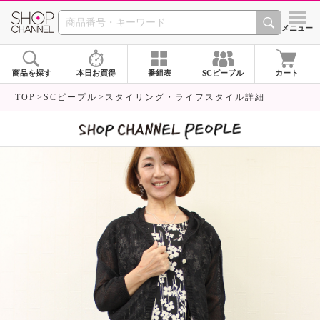
SHOP CHANNEL 
メニュー
商品を探す
本日お買得
番組表
SCピープル
カート
TOP
SCピープル
スタイリング・ライフスタイル詳細