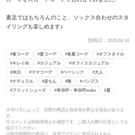
素足ではもちろんのこと、ソックス合わせのスタ
イリングも楽しめます♪
投稿日：
2026.04.10
春コーデ
夏コーデ
春夏コーデ
オフスタイル
キレイめ
カジュアル
オフィスカジュアル
休日
ママコーデ
ベーシック
大人
ナチュラル
楽ちん
靴
パンプス
フラットシューズ
卑弥呼・卑弥呼aruku
夏
※写り方によって、実際の商品と色味等が異なる場合がありま
す。
※コメントは投稿者個人の感想です。ご購入の際の目安としてお
役立てください。
※販売期間外の商品は、使用アイテムに表示されません。