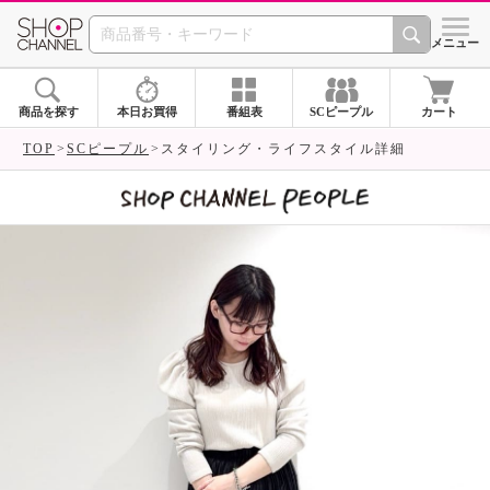
SHOP CHANNEL 
メニュー
商品を探す
本日お買得
番組表
SCピープル
カート
TOP
SCピープル
スタイリング・ライフスタイル詳細