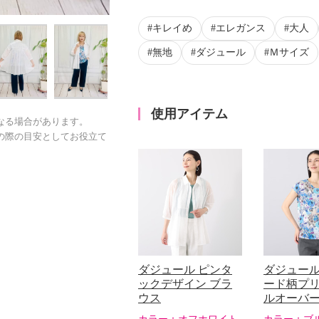
キレイめ
エレガンス
大人
無地
ダジュール
Ｍサイズ
使用アイテム
なる場合があります。
の際の目安としてお役立て
ダジュール ピンタ
ダジュール
ックデザイン ブラ
ード柄プリ
ウス
ルオーバ