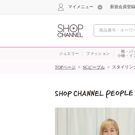
マイメニュー
新規会員登
心おどる
靴・バ
ジュエリー
ファッション
小物・イ
SALE
>
>
スタイリン
TOPページ
SCピープル