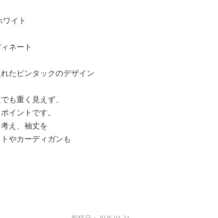
ホワイト
ディネート
入れたピンタックのデザイン
0:09
丈でも重く見えず、
もポイントです。
も考え、袖丈を
ットやカーディガンも