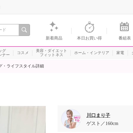
録
、瞬間を。通販・テレビショッピングのショップチャンネル
新着商品
本日お買い得
番組表
ッグ
美容・ダイエット
コスメ
ホーム・インテリア
家電
ンナー
フィットネス
グ・ライフスタイル詳細
川口まり子
ゲスト
160cm