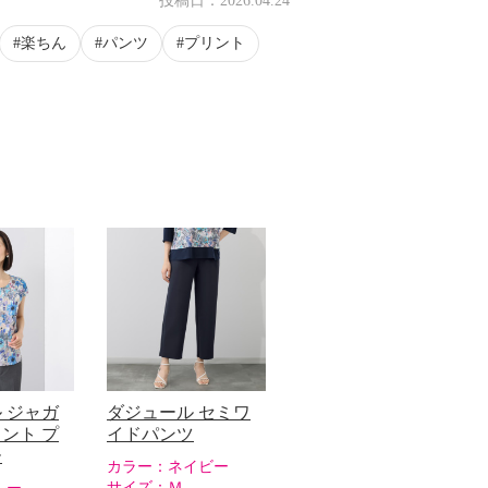
投稿日：
2026.04.24
楽ちん
パンツ
プリント
 ジャガ
ダジュール セミワ
ント プ
イドパンツ
ー
カラー：
ネイビー
サイズ：
Ｍ