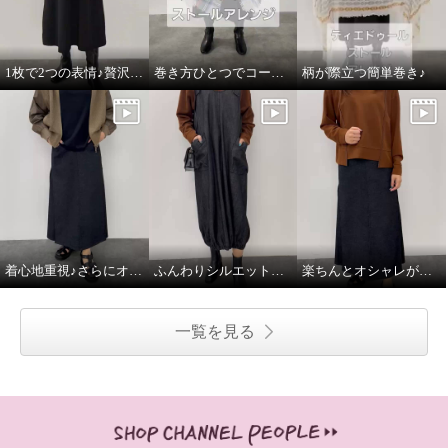
1枚で2つの表情♪贅沢な万能ムートンコート
巻き方ひとつでコーデがかわるストール♪
柄が際立つ簡単巻き♪
着心地重視♪さらにオシャレ感あり
ふんわりシルエットで、デニムがやさしく見える♪
楽ちんとオシャレが同時に叶う♪
一覧を見る