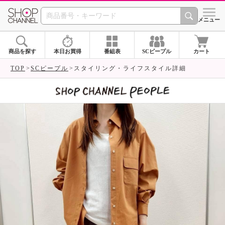
SHOP CHANNEL 
メニュー
商品を探す
本日お買得
番組表
SCピープル
カート
TOP
SCピープル
スタイリング・ライフスタイル詳細