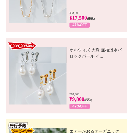
¥33,500
¥17,500
(税込)
47%OFF
GO! GO! VALUE
オルウィズ 大珠 無核淡水バ
ロックパール イ...
¥18,800
¥9,800
(税込)
47%OFF
先行SSV
エアーかおるオーガニック