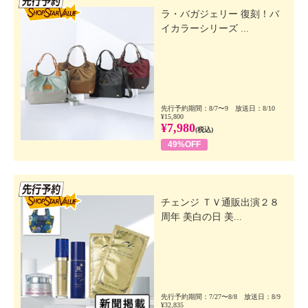
ラ・バガジェリー 復刻！バ
イカラーシリーズ ...
先行予約期間：8/7〜9 放送日：8/10
¥15,800
¥7,980
(税込)
49%OFF
先行SSV
チェンジ ＴＶ通販出演２８
周年 美白の日 美...
先行予約期間：7/27〜8/8 放送日：8/9
¥32,835