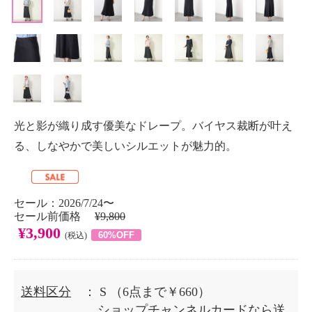
光と影が織り成す優美なドレープ。バイヤス裁断が叶え
る、しなやかで美しいシルエットが魅力的。
セール：2026/7/24〜
セール前価格
¥9,800
¥3,900
60%OFF
(税込)
送料区分
： S
（6点まで￥660）
ショップチャンネルカードなら送