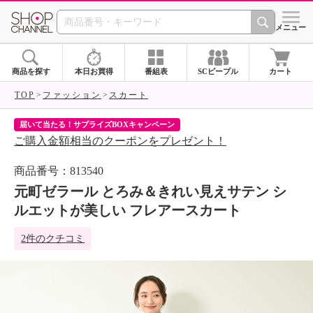
SHOP CHANNEL 
メニュー
商品を探す
本日お買得
番組表
SCピープル
カート
TOP
ファッション
スカート
届いて当たる！サプライズBOXキャンペーン
ク
ご購入金額相当のクーポンをプレゼント！
ク
商品番号：813540
元町ゼラール とろみ＆きれい見えサテン シ
ルエットが美しい フレアースカート
2件のクチコミ