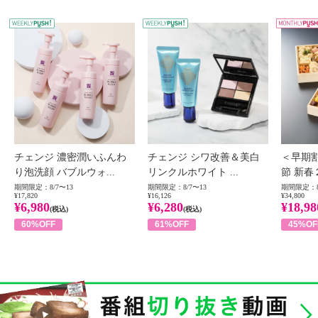
WEEKLY PUSH
W
チェンジ 濃密潤いふんわ
チェンジ シワ改善＆美白
＜早期
り泡洗顔 バブルウォ...
リンクルホワイト ...
節 新春
期間限定：8/7〜13
期間限定：8/7〜13
期間限定：8
¥17,820
¥16,126
¥34,800
¥6,980
¥6,280
¥18,98
(税込)
(税込)
60%OFF
61%OFF
45%OF