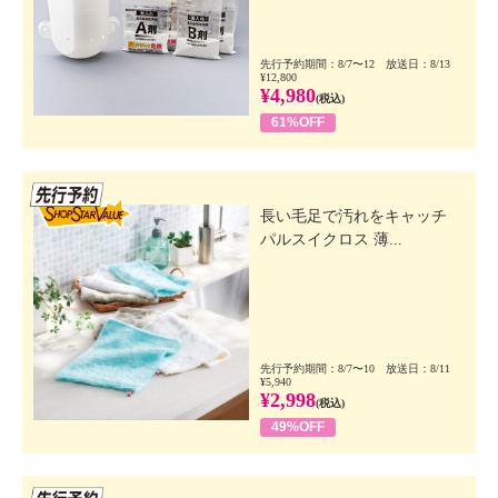
先行予約期間：8/7〜12 放送日：8/13
¥12,800
¥4,980
(税込)
61%OFF
先行SSV
長い毛足で汚れをキャッチ
パルスイクロス 薄...
先行予約期間：8/7〜10 放送日：8/11
¥5,940
¥2,998
(税込)
49%OFF
先行SSV