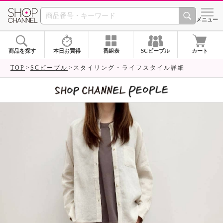
SHOP CHANNEL 
メニュー
商品を探す
本日お買得
番組表
SCピープル
カート
TOP
SCピープル
スタイリング・ライフスタイル詳細