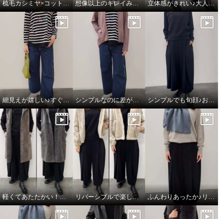
梳毛カシミヤ×コットンラミー 箔プリントストール
想像以上のキレイみえ♪大人のフーディワンピ
立体感がきれい♪大人のハンサムスカート
細見えが嬉しい♪すぐ使える楽ちんコーデ
シンプルなのに差がつく♪綺麗みえコーデ
シンプルでも旬顔♪おすすめワントーンコーデ
軽くてあたたかい！フェイクムートンジレ
リバーシブルで楽しめる♪あったかフェイクムートン
ふんわりあったか♪リネン×カシミヤの心地良さ