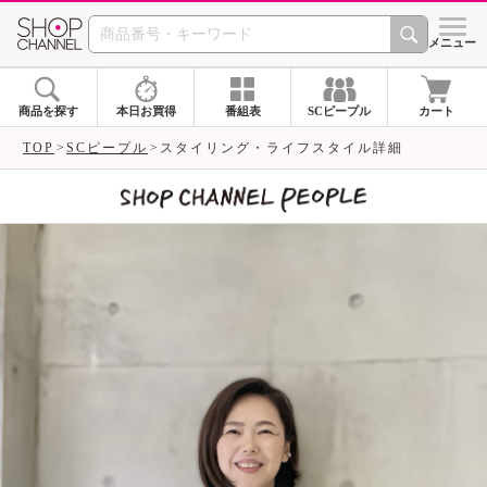
SHOP CHANNEL 
メニュー
商品を探す
本日お買得
番組表
SCピープル
カート
TOP
SCピープル
スタイリング・ライフスタイル詳細