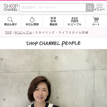
SHOP CHANNEL 
メニュー
商品を探す
本日お買得
番組表
SCピープル
カート
TOP
SCピープル
スタイリング・ライフスタイル詳細